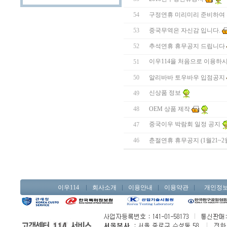
구정연휴 미리미리 준비하여
54
중국무역은 자신감 입니다.
53
추석연휴 휴무공지 드립니다
52
이우114을 처음으로 이용하시
51
알리바바 토우바우 입점공지
50
신상품 정보
49
OEM 상품 제작
48
중국이우 박람회 일정 공지
47
춘절연휴 휴무공지 (1월21~
46
이우114
회사소개
이용안내
이용약관
개인정