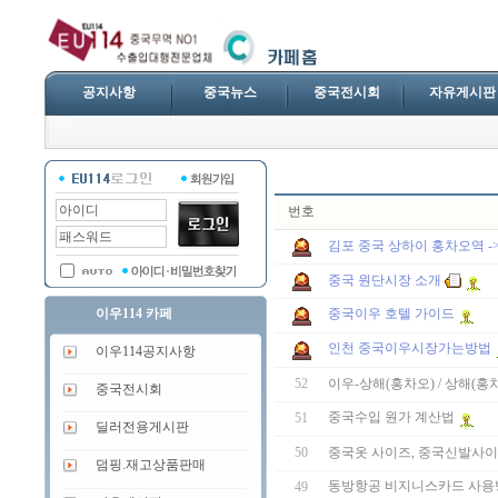
공지사항
중국뉴스
중국전시회
자유게시판
번호
김포 중국 상하이 홍차오역 -
중국 원단시장 소개
이우114 카페
중국이우 호텔 가이드
인천 중국이우시장가는방법
이우114공지사항
52
이우-상해(홍차오) / 상해(홍
중국전시회
중국수입 원가 계산법
51
딜러전용게시판
50
중국옷 사이즈, 중국신발사이
덤핑.재고상품판매
동방항공 비지니스카드 사용
49