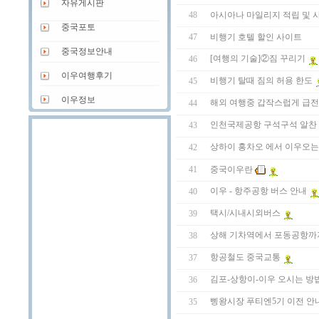
자유게시판
48
아시아나 마일리지 적립 및 
중국포토
47
비행기 호텔 할인 사이트
중국정보안내
[여행의 기술]②짐 꾸리기
46
이우여행후기
비행기 탈때 짐의 허용 한도
45
이우정보
해외 여행중 갑작스럽게 급전
44
인천국제공항 구석구석 알찬
43
상하이 홍차오 에서 이우오는
42
중국이우란
41
이우 - 항주공항 버스 안내
40
택시/시내시외버스
39
상해 기차역에서 포동공항까
38
항공철도 중국교통
37
김포-상항이-이우 오시는 방
36
삥왕시장 푸티엔5기 이전 안
35