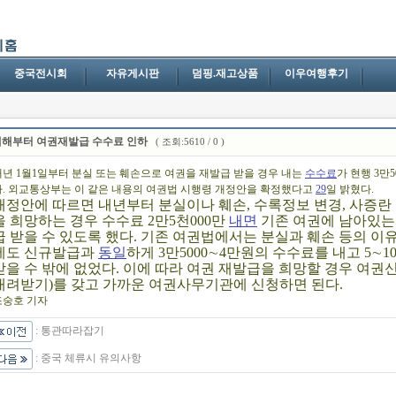
중국전시회
자유게시판
덤핑.재고상품
이우여행후기
새해부터 여권재발급 수수료 인하
( 조회:5610 / 0 )
내년 1월1일부터 분실 또는 훼손으로 여권을 재발급 받을 경우 내는
수수료
가 현행 3만
다. 외교통상부는 이 같은 내용의 여권법 시행령 개정안을 확정했다고
29
일 밝혔다.
개정안에 따르면 내년부터 분실이나 훼손, 수록정보 변경, 사증란
을 희망하는 경우 수수료 2만5천000만
내면
기존 여권에 남아있는
급 받을 수 있도록 했다. 기존 여권법에서는 분실과 훼손 등의 이
에도 신규발급과
동일
하게 3만5000∼4만원의 수수료를 내고 5∼
받을 수 밖에 없었다. 이에 따라 여권 재발급을 희망할 경우 여권신청서류
내려받기)를 갖고 가까운 여권사무기관에 신청하면 된다.
조숭호 기자
:
통관따라잡기
:
중국 체류시 유의사항