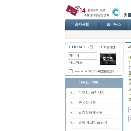
공지사항
중국뉴스
이우114 카페
이우114공지사항
중국전시회
딜러전용게시판
덤핑.재고상품판매