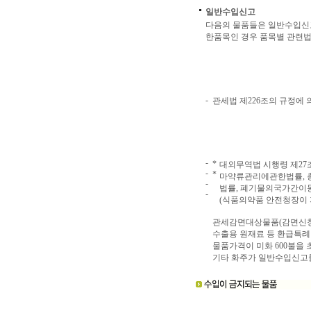
일반수입신고
다음의 물품들은 일반수입신고
한품목인 경우 품목별 관련법
-
관세법 제226조의 규정에 
-
*
대외무역법 시행령 제2
-
*
마약류관리에관한법률, 
-
법률, 폐기물의국가간이
-
(식품의약품 안전청장이 
관세감면대상물품(감면신청
수출용 원재료 등 환급특례
물품가격이 미화 600불을
기타 화주가 일반수입신고를