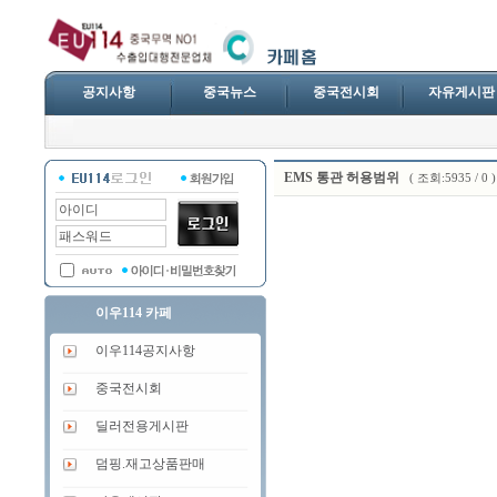
공지사항
중국뉴스
중국전시회
자유게시판
EMS 통관 허용범위
( 조회:5935 / 0 )
이우114 카페
이우114공지사항
중국전시회
딜러전용게시판
덤핑.재고상품판매