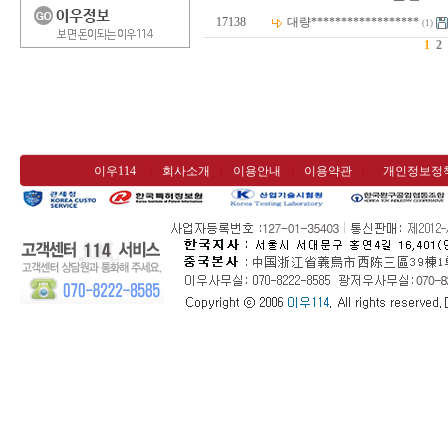
17138
대량******************
(1)
1
2
이우114
회사소개
이용안내
이용약관
개인정보정